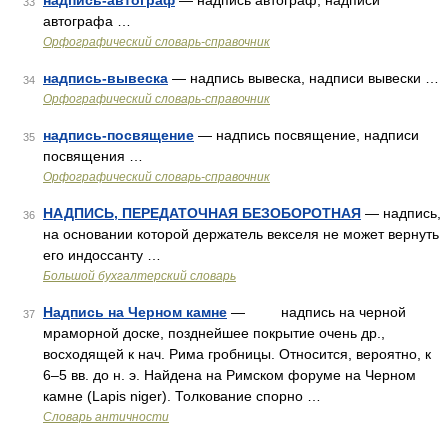
надпись-автограф
— надпись автограф, надписи
33
автографа …
Орфографический словарь-справочник
надпись-вывеска
— надпись вывеска, надписи вывески …
34
Орфографический словарь-справочник
надпись-посвящение
— надпись посвящение, надписи
35
посвящения …
Орфографический словарь-справочник
НАДПИСЬ, ПЕРЕДАТОЧНАЯ БЕЗОБОРОТНАЯ
— надпись,
36
на основании которой держатель векселя не может вернуть
его индоссанту …
Большой бухгалтерский словарь
Надпись на Черном камне
— надпись на черной
37
мраморной доске, позднейшее покрытие очень др.,
восходящей к нач. Рима гробницы. Относится, вероятно, к
6–5 вв. до н. э. Найдена на Римском форуме на Черном
камне (Lapis niger). Толкование спорно …
Словарь античности