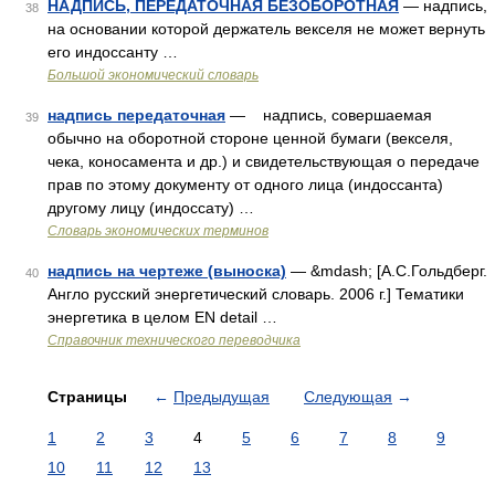
НАДПИСЬ, ПЕРЕДАТОЧНАЯ БЕЗОБОРОТНАЯ
— надпись,
38
на основании которой держатель векселя не может вернуть
его индоссанту …
Большой экономический словарь
надпись передаточная
— надпись, совершаемая
39
обычно на оборотной стороне ценной бумаги (векселя,
чека, коносамента и др.) и свидетельствующая о передаче
прав по этому документу от одного лица (индоссанта)
другому лицу (индоссату) …
Словарь экономических терминов
надпись на чертеже (выноска)
— &mdash; [А.С.Гольдберг.
40
Англо русский энергетический словарь. 2006 г.] Тематики
энергетика в целом EN detail …
Справочник технического переводчика
Страницы
←
Предыдущая
Следующая
→
1
2
3
4
5
6
7
8
9
10
11
12
13